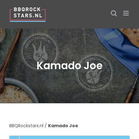
Ga
naar
inhoud
Kamado Joe
BBQRockstars.nl
/
Kamado Joe