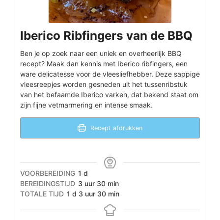
Iberico Ribfingers van de BBQ
Ben je op zoek naar een uniek en overheerlijk BBQ
recept? Maak dan kennis met Iberico ribfingers, een
ware delicatesse voor de vleesliefhebber. Deze sappige
vleesreepjes worden gesneden uit het tussenribstuk
van het befaamde Iberico varken, dat bekend staat om
zijn fijne vetmarmering en intense smaak.
Recept afdrukken
dag
VOORBEREIDING
1
d
uur
minuten
BEREIDINGSTIJD
3
uur
30
min
dag
uur
minuten
TOTALE TIJD
1
d
3
uur
30
min