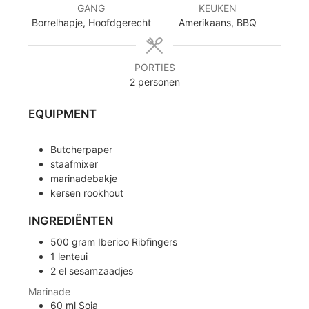
GANG
KEUKEN
Borrelhapje, Hoofdgerecht
Amerikaans, BBQ
PORTIES
2
personen
EQUIPMENT
Butcherpaper
staafmixer
marinadebakje
kersen rookhout
INGREDIËNTEN
500
gram
Iberico Ribfingers
1
lenteui
2
el
sesamzaadjes
Marinade
60
ml
Soja