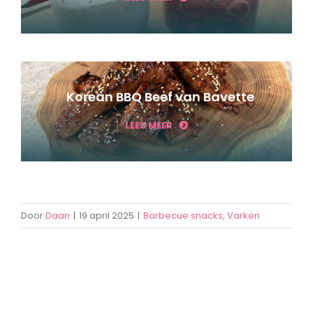
Korean BBQ Beef van Bavette
LEES MEER
Door
Daan
|
19 april 2025
|
Barbecue snacks
,
Varken