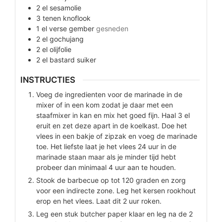
2
el
sesamolie
3
tenen
knoflook
1
el
verse gember
gesneden
2
el
gochujang
2
el
olijfolie
2
el
bastard suiker
INSTRUCTIES
Voeg de ingredienten voor de marinade in de
mixer of in een kom zodat je daar met een
staafmixer in kan en mix het goed fijn. Haal 3 el
eruit en zet deze apart in de koelkast. Doe het
vlees in een bakje of zipzak en voeg de marinade
toe. Het liefste laat je het vlees 24 uur in de
marinade staan maar als je minder tijd hebt
probeer dan minimaal 4 uur aan te houden.
Stook de barbecue op tot 120 graden en zorg
voor een indirecte zone. Leg het kersen rookhout
erop en het vlees. Laat dit 2 uur roken.
Leg een stuk butcher paper klaar en leg na de 2