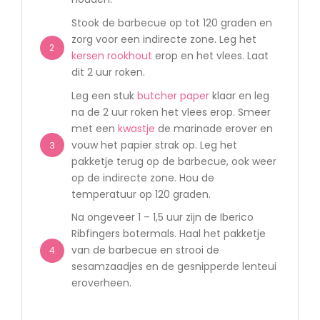
Stook de barbecue op tot 120 graden en
zorg voor een indirecte zone. Leg het
2
kersen rookhout
erop en het vlees. Laat
dit 2 uur roken.
Leg een stuk
butcher paper
klaar en leg
na de 2 uur roken het vlees erop. Smeer
met een
kwastje
de marinade erover en
vouw het papier strak op. Leg het
3
pakketje terug op de barbecue, ook weer
op de indirecte zone. Hou de
temperatuur op 120 graden.
Na ongeveer 1 – 1,5 uur zijn de Iberico
Ribfingers botermals. Haal het pakketje
van de barbecue en strooi de
4
sesamzaadjes en de gesnipperde lenteui
eroverheen.