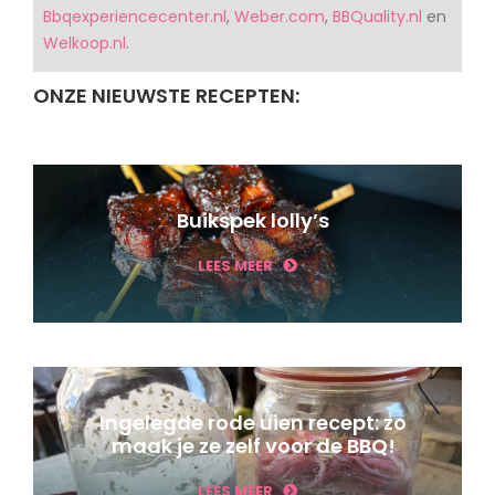
Bbqexperiencecenter.nl
,
Weber.com
,
BBQuality.nl
en
Welkoop.nl
.
ONZE NIEUWSTE RECEPTEN:
Buikspek lolly’s
LEES MEER
Ingelegde rode uien recept: zo
maak je ze zelf voor de BBQ!
LEES MEER