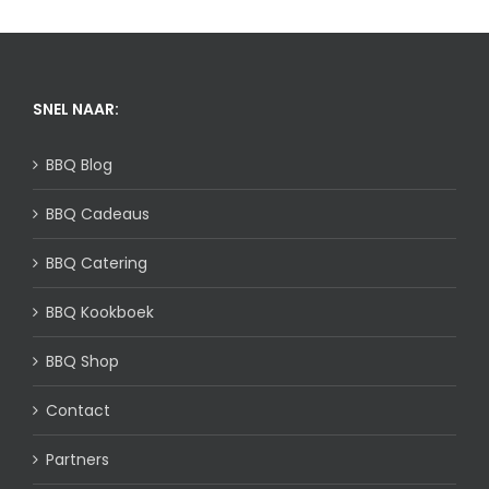
Reviews
ONZE NIEUWSTE RECEPTEN:
Buikspek lolly’s
Ingelegde rode uien recept: zo maak je ze zelf voor
de BBQ!
Korean BBQ Beef van Bavette
Gyros aan het spit
BBQ Recept: Iberico Ribfingers
BBQ SHOP