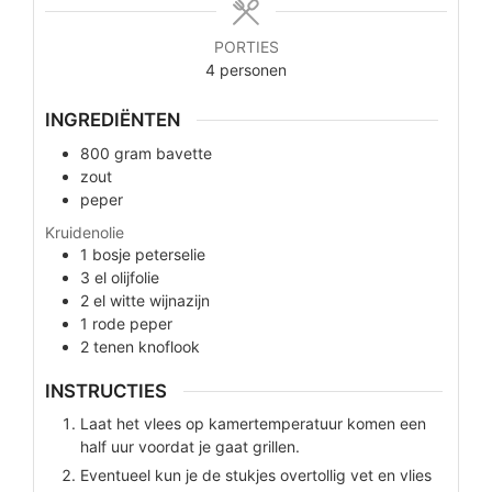
PORTIES
4
personen
INGREDIËNTEN
800
gram
bavette
zout
peper
Kruidenolie
1
bosje
peterselie
3
el
olijfolie
2
el
witte wijnazijn
1
rode peper
2
tenen
knoflook
INSTRUCTIES
Laat het vlees op kamertemperatuur komen een
half uur voordat je gaat grillen.
Eventueel kun je de stukjes overtollig vet en vlies