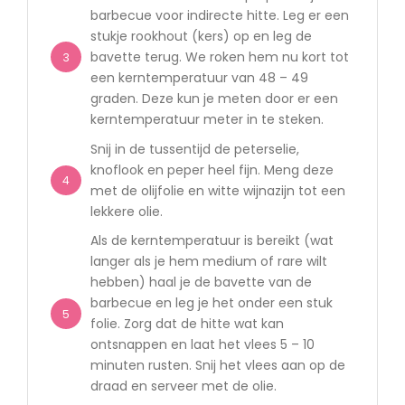
barbecue voor indirecte hitte. Leg er een
stukje rookhout (kers) op en leg de
bavette terug. We roken hem nu kort tot
3
een kerntemperatuur van 48 – 49
graden. Deze kun je meten door er een
kerntemperatuur meter in te steken.
Snij in de tussentijd de peterselie,
knoflook en peper heel fijn. Meng deze
4
met de olijfolie en witte wijnazijn tot een
lekkere olie.
Als de kerntemperatuur is bereikt (wat
langer als je hem medium of rare wilt
hebben) haal je de bavette van de
barbecue en leg je het onder een stuk
5
folie. Zorg dat de hitte wat kan
ontsnappen en laat het vlees 5 – 10
minuten rusten. Snij het vlees aan op de
draad en serveer met de olie.