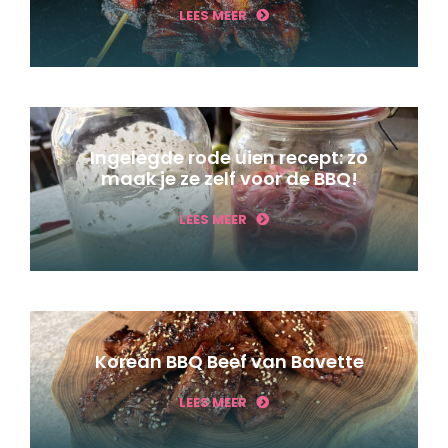
LEES MEER
Ingelegde rode uien recept: zo
maak je ze zelf voor de BBQ!
LEES MEER
Korean BBQ Beef van Bavette
LEES MEER