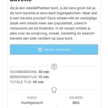
Als je een vleesliefhebber bent, is de kans groot dat je
de term bavette al eens bent tegengekomen. Maar wat
is een bavette precies? Deze smaakvolle en veelzijdige
steak wint steeds meer aan populariteit, zowel in
restaurants als bij thuiskoks. In dit recept ontdek je
alles over de oorsprong, smaak, bereiding en waarom
bavette een plek verdient op jouw bord.
Recept afdrukken
minuten
VOORBEREIDING
30
min
minuten
BEREIDINGSTIJD
15
min
minuten
TOTALE TIJD
45
min
GANG
KEUKEN
Hoofdgerecht
BBQ