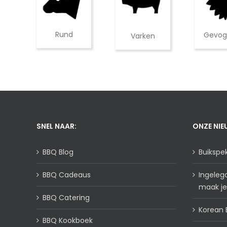
Rund
Gevog
Varken
SNEL NAAR:
ONZE NIE
BBQ Blog
Buikspek 
BBQ Cadeaus
Ingeleg
maak je
BBQ Catering
Korean 
BBQ Kookboek