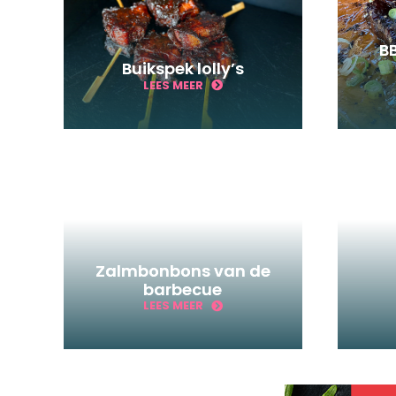
BB
Buikspek lolly’s
LEES MEER
Zalmbonbons van de
barbecue
LEES MEER