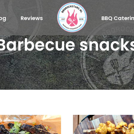
log
Reviews
BBQ Cateri
Barbecue snack