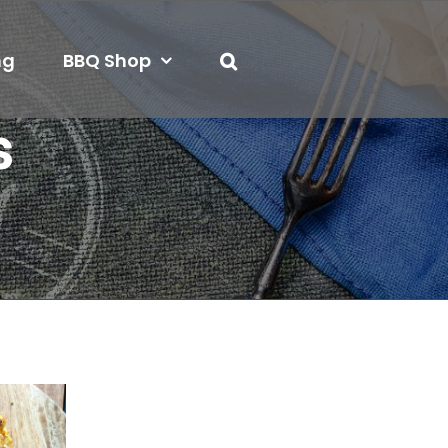
ng
BBQ Shop
s