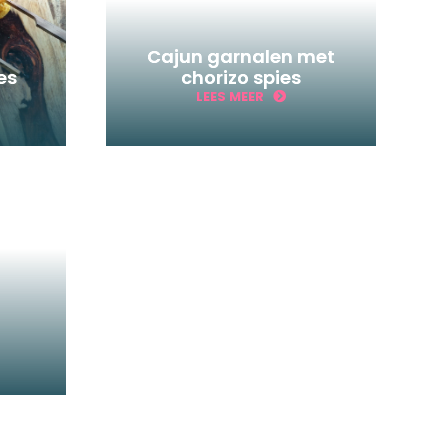
Cajun garnalen met
es
chorizo spies
LEES MEER