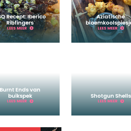
Q Recept: Iberico
Aziatische
Ribfingers
bloemkoolspiesj
LEES MEER
LEES MEER
Burnt Ends van
buikspek
Shotgun Shells
LEES MEER
LEES MEER