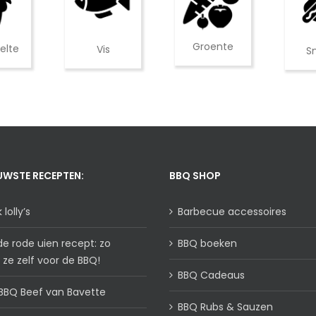
Groente
elte
Vis
S
UWSTE RECEPTEN:
BBQ SHOP
lolly’s
Barbecue accessoires
de rode uien recept: zo
BBQ boeken
 ze zelf voor de BBQ!
BBQ Cadeaus
BBQ Beef van Bavette
BBQ Rubs & Sauzen