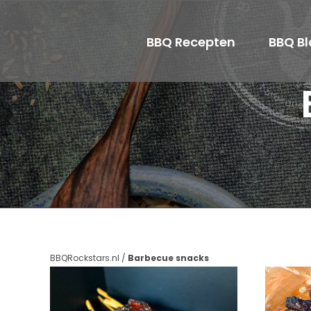
Ga
naar
BBQ Recepten
BBQ B
inhoud
BBQRockstars.nl
/
Barbecue snacks