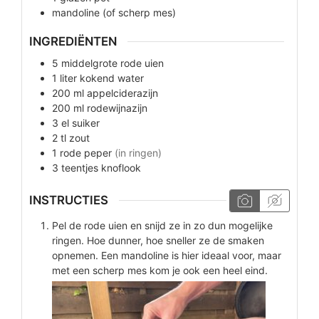
mandoline
(of scherp mes)
INGREDIËNTEN
5
middelgrote rode uien
1
liter
kokend water
200
ml
appelciderazijn
200
ml
rodewijnazijn
3
el
suiker
2
tl
zout
1
rode peper
(in ringen)
3
teentjes
knoflook
INSTRUCTIES
Pel de rode uien en snijd ze in zo dun mogelijke
ringen. Hoe dunner, hoe sneller ze de smaken
opnemen. Een mandoline is hier ideaal voor, maar
met een scherp mes kom je ook een heel eind.