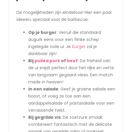
De mogelijkheden zijn eindeloos! Hier een paar
ideeën, speciaal voor de barbecue:
Op je burger
: Verruil die standaard
augurk eens voor een flinke schep
ingelegde rode ui. Je
burger
zal je
dankbaar zijn!
Bij
pulled pork
of
beef
: De frisheid van
de ui snijdt perfect door het rijke en vette
van langzaam gegaard vlees. Een match
made in heaven!
In een salade
: Geef je groene salade een
boost, of voeg ze toe aan een
aardappelsalade of pastasalade voor een
verrassende twist.
Bij gegrilde vis
: De zoetzure smaak
combineert fantastisch met de delicate
smaak van gegrilde zalm of makreel.