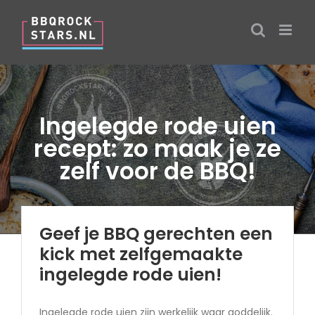
Ga
naar
inhoud
Ingelegde rode uien
recept: zo maak je ze
zelf voor de BBQ!
Geef je BBQ gerechten een
kick met zelfgemaakte
ingelegde rode uien!
Ingelegde rode uien zijn werkelijk waar goddelijk.