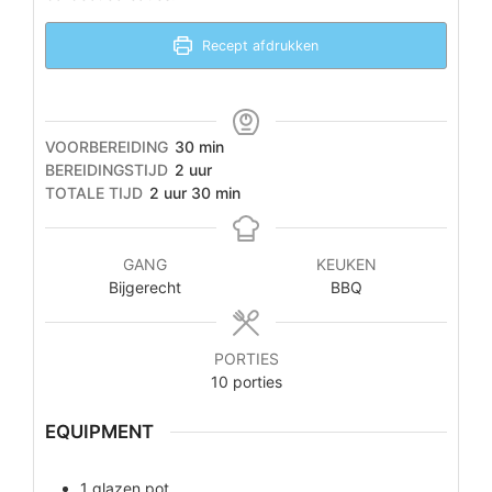
Recept afdrukken
minuten
VOORBEREIDING
30
min
uur
BEREIDINGSTIJD
2
uur
uur
minuten
TOTALE TIJD
2
uur
30
min
GANG
KEUKEN
Bijgerecht
BBQ
PORTIES
10
porties
EQUIPMENT
1 glazen pot