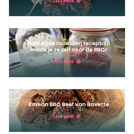
LEES MEER
Ingelegde rode uien recept: zo
maak je ze zelf voor de BBQ!
LEES MEER
Korean BBQ Beef van Bavette
LEES MEER