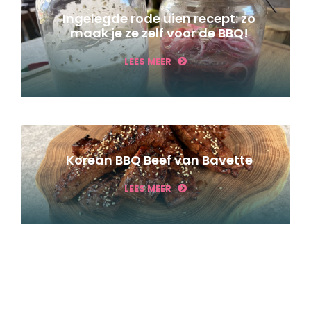
Ingelegde rode uien recept: zo
maak je ze zelf voor de BBQ!
LEES MEER
Korean BBQ Beef van Bavette
LEES MEER