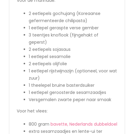
Voor de marinade:
2 eetlepels gochujang (Koreaanse
gefermenteerde chilipasta)
1 eetlepel geraspte verse gember
3 teentjes knoflook (fijngehakt of
geperst)
2 eetlepels sojasaus
1 eetlepel sesamolie
2 eetlepels olijfolie
1 eetlepel rijstwijnazijn (optioneel, voor wat
zuur)
1 theelepel bruine basterdsuiker
1 eetlepel geroosterde sesamzaadjes
Versgemalen zwarte peper naar smaak
Voor het vlees:
800 gram
bavette, Nederlands dubbeldoel
extra sesamzaadjes en lente-ui ter