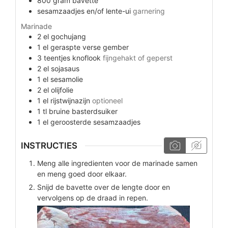
800
gram
bavette
sesamzaadjes en/of lente-ui
garnering
Marinade
2
el
gochujang
1
el
geraspte verse gember
3
teentjes
knoflook
fijngehakt of geperst
2
el
sojasaus
1
el
sesamolie
2
el
olijfolie
1
el
rijstwijnazijn
optioneel
1
tl
bruine basterdsuiker
1
el
geroosterde sesamzaadjes
INSTRUCTIES
Meng alle ingredienten voor de marinade samen
en meng goed door elkaar.
Snijd de bavette over de lengte door en
vervolgens op de draad in repen.