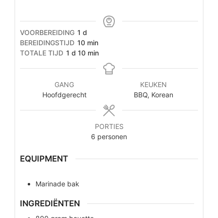
dag
VOORBEREIDING
1
d
minuten
BEREIDINGSTIJD
10
min
dag
minuten
TOTALE TIJD
1
d
10
min
GANG
KEUKEN
Hoofdgerecht
BBQ, Korean
PORTIES
6
personen
EQUIPMENT
Marinade bak
INGREDIËNTEN