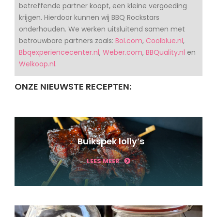
betreffende partner koopt, een kleine vergoeding
krijgen. Hierdoor kunnen wij BBQ Rockstars
onderhouden. We werken uitsluitend samen met
betrouwbare partners zoals:
Bol.com
,
Coolblue.nl
,
Bbqexperiencecenter.nl
,
Weber.com
,
BBQuality.nl
en
Welkoop.nl
.
ONZE NIEUWSTE RECEPTEN:
Buikspek lolly’s
LEES MEER