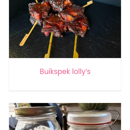
Buikspek lolly’s