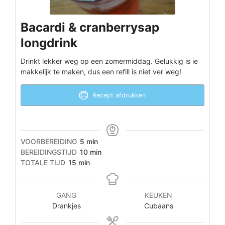
Bacardi & cranberrysap
longdrink
Drinkt lekker weg op een zomermiddag. Gelukkig is ie
makkelijk te maken, dus een refill is niet ver weg!
Recept afdrukken
minuten
VOORBEREIDING
5
min
minuten
BEREIDINGSTIJD
10
min
minuten
TOTALE TIJD
15
min
GANG
KEUKEN
Drankjes
Cubaans