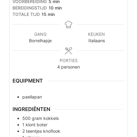
minuten
VOORBEREIDING
5
min
minuten
BEREIDINGSTIJD
10
min
minuten
TOTALE TIJD
15
min
GANG
KEUKEN
Borrelhapje
Italiaans
PORTIES
4
personen
EQUIPMENT
paellapan
INGREDIËNTEN
500
gram
kokkels
1
klont
boter
2
teentjes
knoflook