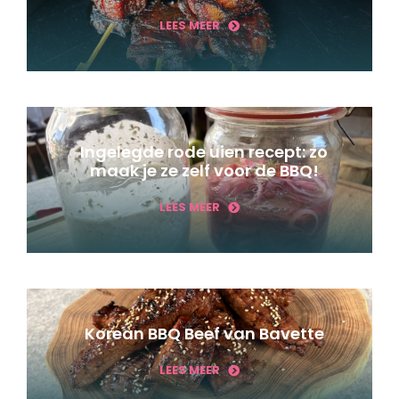
LEES MEER
Ingelegde rode uien recept: zo
maak je ze zelf voor de BBQ!
LEES MEER
Korean BBQ Beef van Bavette
LEES MEER