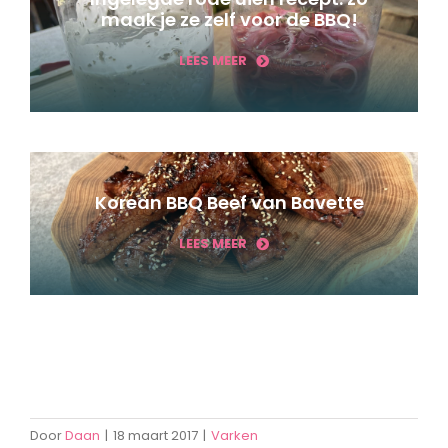
maak je ze zelf voor de BBQ!
LEES MEER
Korean BBQ Beef van Bavette
LEES MEER
Door
Daan
|
18 maart 2017
|
Varken