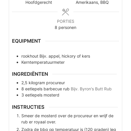
Hoofdgerecht
Amerikaans, BBQ
PORTIES
8
personen
EQUIPMENT
rookhout
Bijv. appel, hickory of kers
Kerntemperatuurmeter
INGREDIËNTEN
2,5
kilogram
procureur
8
eetlepels
barbecue rub
Bijv. Byron's Butt Rub
3
eetlepels
mosterd
INSTRUCTIES
Smeer de mosterd over de procureur en wrijf de
rub er royaal over.
Zodra de bbq op temperatuur is (120 graden) leg