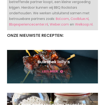
betreffende partner koopt, een kleine vergoeding
krijgen. Hierdoor kunnen wij BBQ Rockstars
onderhouden. We werken uitsluitend samen met
betrouwbare partners zoals:
Bol.com
,
Coolblue.nl
,
Bbqexperiencecenter.nl
,
Weber.com
en
Welkoop.nl
.
ONZE NIEUWSTE RECEPTEN:
Buikspek lolly’s
LEES MEER
Ingelegde rode uien recept: zo