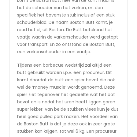
komt de Boston Butt niet van de kont maar is
het de schouder van het varken, en dan
specifiek het bovenste stuk inclusief een stuk
schouderblad. De naam Boston Butt komt, je
raad het al, uit Boston. De Butt betekend het
vaatje waarin de varkenschouder werd gestopt
voor transport. En zo ontstond de Boston Butt,
een varkenschouder in een vaatje.
Tijdens een barbecue wedstrijd zal altijd een
butt gebruikt worden i.p.v. een procureur. Dit
komt doordat de butt een spier bevat die ook
wel de ‘money muscle’ wordt genoemd. Deze
spier ziet tegenover het gedeelte wat het bot
bevat en is nadat het uren heeft liggen garen
super lekker. Van beide stukken vlees kun je dus
heel goed pulled pork maken. Het voordeel van
de Boston Butt is dat je deze ook in zeer grote
stukken kan krijgen, tot wel 6 kg. Een procureur