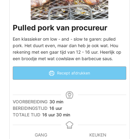
Pulled pork van procureur
Een klassieker om low - and - slow te garen: pulled
pork. Het duurt even, maar dan heb je ook wat. Hou
rekening met een gaar tijd van 12 - 16 uur. Heerlijk op
een broodje met wat cowlslaw en barbecue saus.
Recept afdrukken
minuten
VOORBEREIDING
30
min
uur
BEREIDINGSTIJD
16
uur
uur
minuten
TOTALE TIJD
16
uur
30
min
GANG
KEUKEN